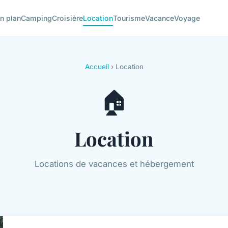
n plan
Camping
Croisière
Location
Tourisme
Vacance
Voyage
Accueil
› Location
🏠
Location
Locations de vacances et hébergement